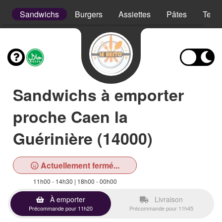
s
Sandwichs
Burgers
Assiettes
Pâtes
Tex 
Sandwichs à emporter
proche Caen la
Guérinière (14000)
Actuellement fermé...
11h00 - 14h30 | 18h00 - 00h00
À emporter
Livraison
Précommande pour 11h20
Précommande pour 11h45