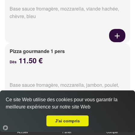
Base sauce fromagère, mozzarella, viande hachée,
chèvre, bleu
Pizza gourmande 1 pers
11.50 €
Dès
Base sauce fromagère, mozzarella, jambon, poulet,
pommes de terre, oignons
Ce site Web utilise des cookies pour vous garantir la
meilleure expérience sur notre site Web
A Emporter sur Caen la Guérinière
J'ai compris
Pizza tikka 1 pers
Accueil
Panier
Compte