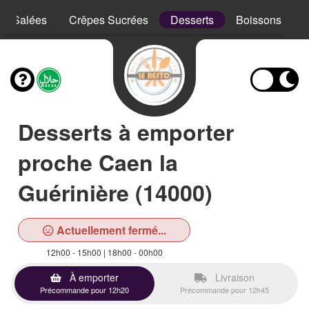
es Salées
Crêpes Sucrées
Desserts
Boissons
Desserts à emporter
proche Caen la
Guérinière (14000)
Actuellement fermé...
12h00 - 15h00 | 18h00 - 00h00
À emporter
Livraison
Précommande pour 12h20
Précommande pour 12h45