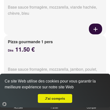
Base sauce fromagère, mozzarella, viande hachée,
chèvre, bleu
Pizza gourmande 1 pers
11.50 €
Dès
Base sauce fromagère, mozzarella, jambon, poulet,
pommes de terre, oignons
Ce site Web utilise des cookies pour vous garantir la
meilleure expérience sur notre site Web
A Emporter sur Caen la Guérinière
J'ai compris
Pizza tikka 1 pers
Accueil
Panier
Compte