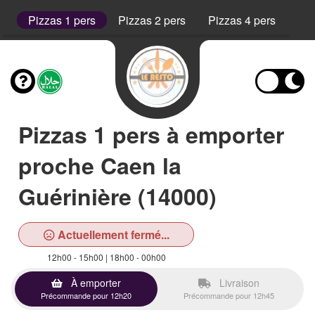
t
Pizzas 1 pers
Pizzas 2 pers
Pizzas 4 pers
Ta
Pizzas 1 pers à emporter
proche Caen la
Guérinière (14000)
Actuellement fermé...
12h00 - 15h00 | 18h00 - 00h00
À emporter
Livraison
Précommande pour 12h20
Précommande pour 12h45