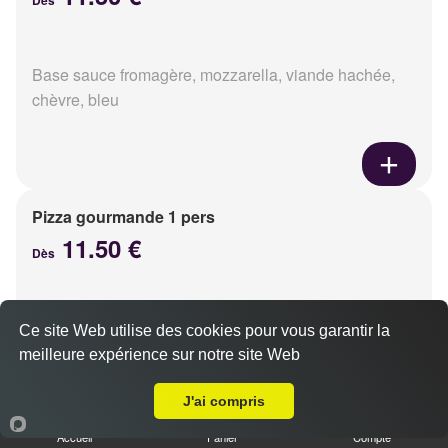
Dès
Base sauce fromagère, mozzarella, viande hachée,
chèvre, bleu
Pizza gourmande 1 pers
11.50 €
Dès
Base sauce fromagère, mozzarella, jambon, poulet,
Ce site Web utilise des cookies pour vous garantir la
pommes de terre, oignons
meilleure expérience sur notre site Web
A Emporter sur Caen la Guérinière
J'ai compris
Accueil
Panier
Compte