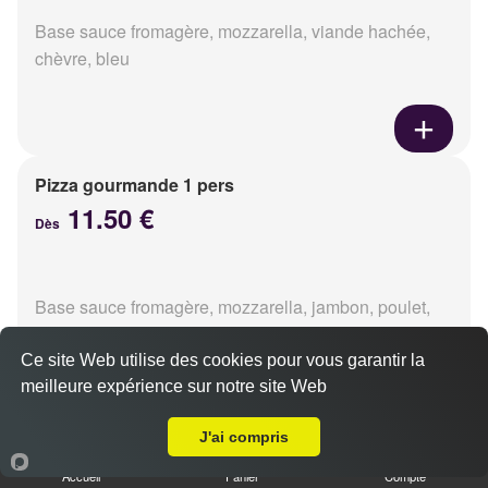
Base sauce fromagère, mozzarella, viande hachée,
chèvre, bleu
Pizza gourmande 1 pers
11.50 €
Dès
Base sauce fromagère, mozzarella, jambon, poulet,
pommes de terre, oignons
Ce site Web utilise des cookies pour vous garantir la
meilleure expérience sur notre site Web
A Emporter sur Caen la Guérinière
J'ai compris
Pizza tikka 1 pers
Accueil
Panier
Compte