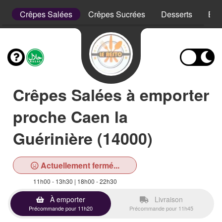
es
Crêpes Salées
Crêpes Sucrées
Desserts
Boi
Crêpes Salées à emporter
proche Caen la
Guérinière (14000)
Actuellement fermé...
11h00 - 13h30 | 18h00 - 22h30
À emporter
Livraison
Précommande pour 11h20
Précommande pour 11h45