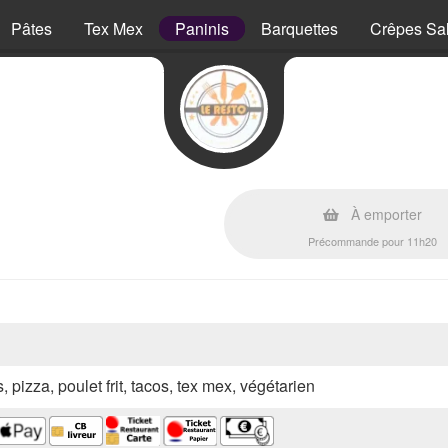
Pâtes
Tex Mex
Paninis
Barquettes
Crêpes Sa
À emporter
Précommande pour 11h20
, pizza, poulet frit, tacos, tex mex, végétarien