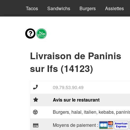
s 4 pers
Tacos
Sandwichs
Burgers
Assiettes
Livraison de Paninis
sur Ifs (14123)
09.79.53.90.49
Avis sur le restaurant
Burgers, halal, italien, kebabs, paninis
Moyens de paiement :