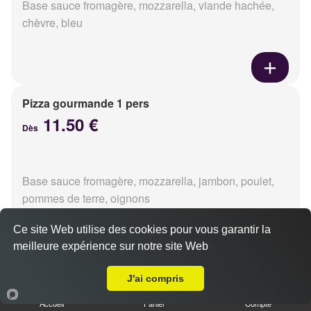
Base sauce fromagère, mozzarella, viande hachée,
chèvre, bleu
Pizza gourmande 1 pers
11.50 €
Dès
Base sauce fromagère, mozzarella, jambon, poulet,
pommes de terre, oignons
Ce site Web utilise des cookies pour vous garantir la
meilleure expérience sur notre site Web
A Emporter sur Ifs
Pizza tikka 1 pers
J'ai compris
11.50 €
Dès
Accueil
Panier
Compte