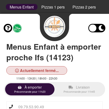
s
Menus Enfant
Pizzas 1 pers
Pizzas 2 pers
Pi
Menus Enfant à emporter
proche Ifs (14123)
Actuellement fermé...
11h00 - 13h30 | 18h00 - 22h30
À emporter
Livraison
Précommande pour 11h20
Précommande pour 11h45
09.79.53.90.49