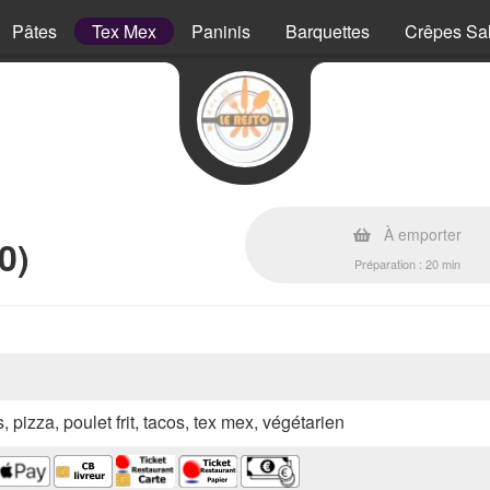
Pâtes
Tex Mex
Paninis
Barquettes
Crêpes Sa
À emporter
0)
Préparation : 20 min
, pizza, poulet frit, tacos, tex mex, végétarien