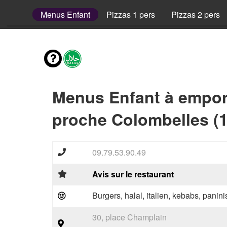
envies
Menus Enfant
Pizzas 1 pers
Pizzas 2 pers
Menus Enfant à empor
proche Colombelles (
09.79.53.90.49
Avis sur le restaurant
Burgers, halal, italien, kebabs, paninis
30, place Champlain