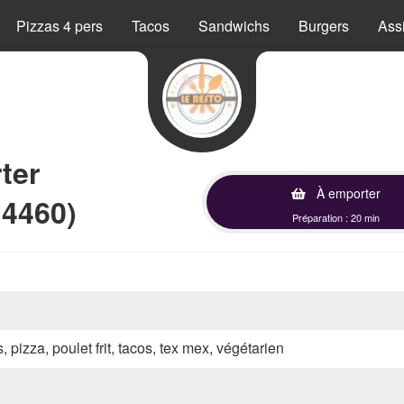
Pizzas 4 pers
Tacos
Sandwichs
Burgers
Assi
ter
À emporter
14460)
Préparation : 20 min
, pizza, poulet frit, tacos, tex mex, végétarien