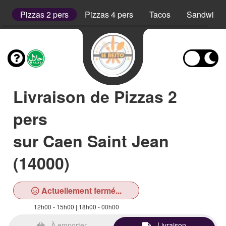
rs
Pizzas 2 pers
Pizzas 4 pers
Tacos
Sandwich
Livraison de Pizzas 2
pers
sur Caen Saint Jean
(14000)
Actuellement fermé...
12h00 - 15h00 | 18h00 - 00h00
À emporter
Livraison