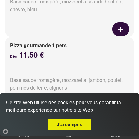
Base sauce fromagère, mozzarella, viande hachée,
chèvre, bleu
Pizza gourmande 1 pers
11.50 €
Dès
Base sauce fromagère, mozzarella, jambon, poulet,
pommes de terre, oignons
Ce site Web utilise des cookies pour vous garantir la
meilleure expérience sur notre site Web
Livraison sur Caen Saint Jean
Pizza tikka 1 pers
J'ai compris
11.50 €
Dès
Accueil
Panier
Compte