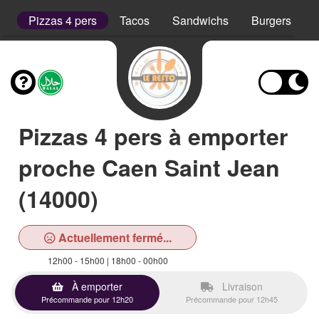
rs
Pizzas 4 pers
Tacos
Sandwichs
Burgers
Pizzas 4 pers à emporter
proche Caen Saint Jean
(14000)
Actuellement fermé...
12h00 - 15h00 | 18h00 - 00h00
À emporter
Livraison
Précommande pour 12h20
Précommande pour 12h45