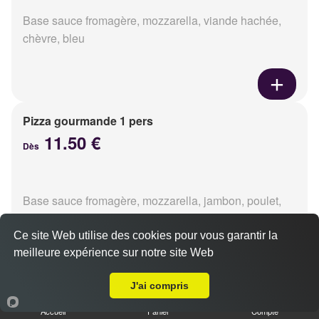
Base sauce fromagère, mozzarella, viande hachée,
chèvre, bleu
Pizza gourmande 1 pers
11.50 €
Dès
Base sauce fromagère, mozzarella, jambon, poulet,
pommes de terre, oignons
Ce site Web utilise des cookies pour vous garantir la
meilleure expérience sur notre site Web
A Emporter sur Caen Saint Jean
J'ai compris
Pizza tikka 1 pers
Accueil
Panier
Compte