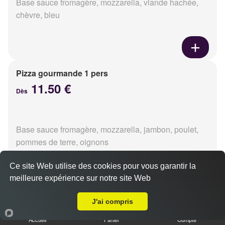
Base sauce fromagère, mozzarella, viande hachée,
chèvre, bleu
Pizza gourmande 1 pers
11.50 €
Dès
Base sauce fromagère, mozzarella, jambon, poulet,
pommes de terre, oignons
Ce site Web utilise des cookies pour vous garantir la
meilleure expérience sur notre site Web
Livraison sur Caen le Chemin Vert
Pizza tikka 1 pers
J'ai compris
11.50 €
Dès
Accueil
Panier
Compte