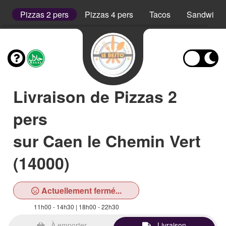
rs
Pizzas 2 pers
Pizzas 4 pers
Tacos
Sandwich
Livraison de Pizzas 2
pers
sur Caen le Chemin Vert
(14000)
Actuellement fermé...
11h00 - 14h30 | 18h00 - 22h30
À emporter
Livraison