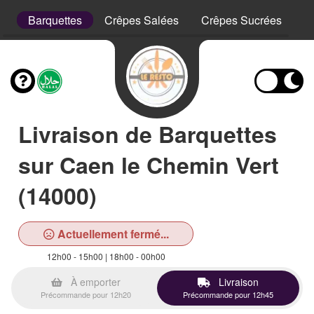
is
Barquettes
Crêpes Salées
Crêpes Sucrées
D
Livraison de Barquettes
sur Caen le Chemin Vert
(14000)
Actuellement fermé...
12h00 - 15h00 | 18h00 - 00h00
À emporter
Livraison
Précommande pour 12h20
Précommande pour 12h45