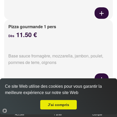
Pizza gourmande 1 pers
11.50 €
Dès
Base sauce fromagère, mozzarella, jambon, poulet,
pommes de terre, oignons
Ce site Web utilise des cookies pour vous garantir la
Pizza tikka 1 pers
meilleure expérience sur notre site Web
Livraison sur Caen le Chemin Vert
11.50 €
Dès
J'ai compris
Accueil
Panier
Compte