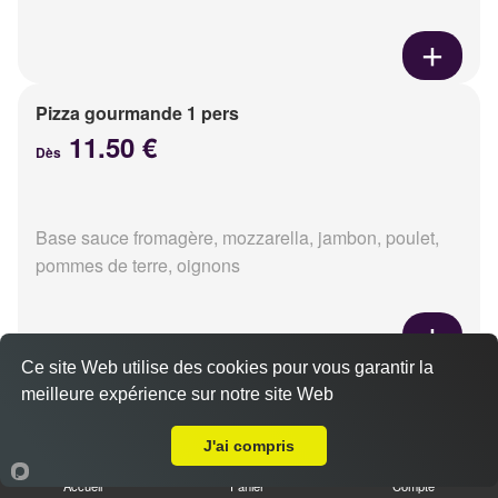
Pizza gourmande 1 pers
11.50 €
Dès
Base sauce fromagère, mozzarella, jambon, poulet,
pommes de terre, oignons
Ce site Web utilise des cookies pour vous garantir la
Pizza tikka 1 pers
meilleure expérience sur notre site Web
Livraison sur Caen Beaulieu
11.50 €
Dès
J'ai compris
Accueil
Panier
Compte