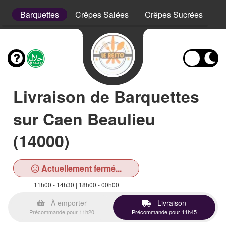
is
Barquettes
Crêpes Salées
Crêpes Sucrées
D
Livraison de Barquettes
sur Caen Beaulieu
(14000)
Actuellement fermé...
11h00 - 14h30 | 18h00 - 00h00
À emporter
Livraison
Précommande pour 11h20
Précommande pour 11h45