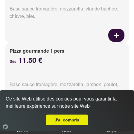
Base sauce fromagère, mozzarella, viande hachée,
chèvre, bleu
Pizza gourmande 1 pers
11.50 €
Dès
Base sauce fromagère, mozzarella, jambon, poulet,
pommes de terre, oignons
Ce site Web utilise des cookies pour vous garantir la
meilleure expérience sur notre site Web
A Emporter sur Caen Beaulieu
J'ai compris
Pizza tikka 1 pers
Accueil
Panier
Compte