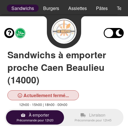
s
Sandwichs
Burgers
Assiettes
Pâtes
Tex 
Sandwichs à emporter
proche Caen Beaulieu
(14000)
Actuellement fermé...
12h00 - 15h00 | 18h00 - 00h00
À emporter
Livraison
Précommande pour 12h20
Précommande pour 12h45