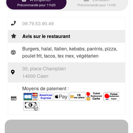
Précommande pour 11h20
Précommande pour 11h45
09.79.53.90.49
Avis sur le restaurant
Burgers, halal, italien, kebabs, paninis, pizza,
poulet frit, tacos, tex mex, végétarien
30, place Champlain
14000 Caen
Moyens de paiement :