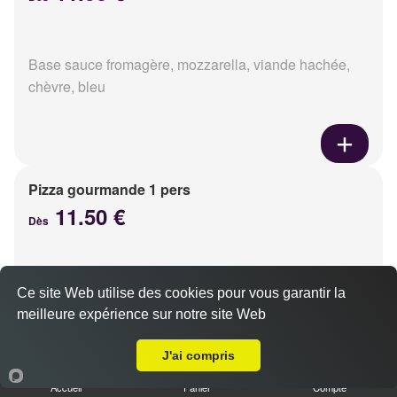
Base sauce fromagère, mozzarella, viande hachée,
chèvre, bleu
Pizza gourmande 1 pers
11.50 €
Dès
Base sauce fromagère, mozzarella, jambon, poulet,
Ce site Web utilise des cookies pour vous garantir la
pommes de terre, oignons
meilleure expérience sur notre site Web
A Emporter sur Saint-Contest
J'ai compris
Accueil
Panier
Compte