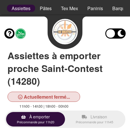
s
Assiettes
Pâtes
Tex Mex
Paninis
Barquet
Assiettes à emporter
proche Saint-Contest
(14280)
Actuellement fermé...
11h00 - 14h30 | 18h00 - 00h00
À emporter
Livraison
Précommande pour 11h20
Précommande pour 11h45