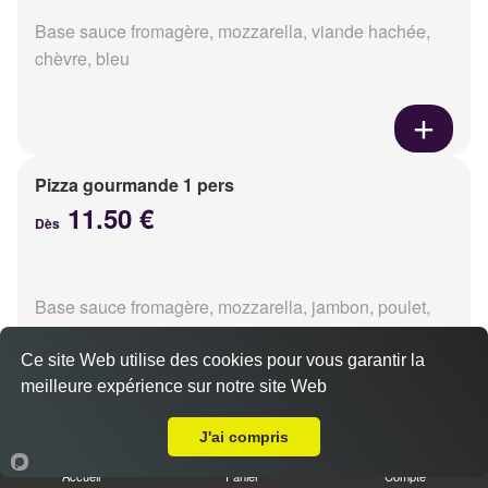
Base sauce fromagère, mozzarella, viande hachée,
chèvre, bleu
Pizza gourmande 1 pers
11.50 €
Dès
Base sauce fromagère, mozzarella, jambon, poulet,
pommes de terre, oignons
Ce site Web utilise des cookies pour vous garantir la
meilleure expérience sur notre site Web
A Emporter sur Saint-Contest
J'ai compris
Pizza tikka 1 pers
Accueil
Panier
Compte