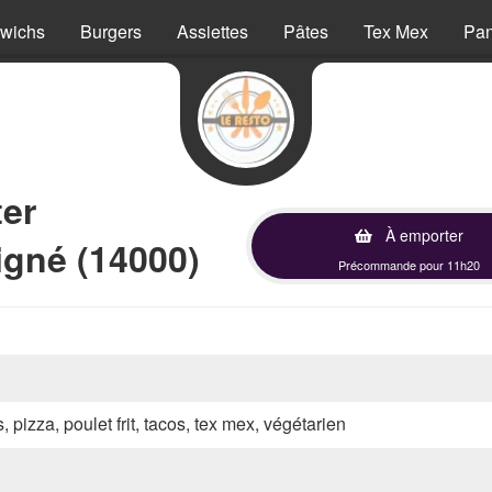
wichs
Burgers
Assiettes
Pâtes
Tex Mex
Pan
ter
À emporter
igné (14000)
Précommande pour 11h20
, pizza, poulet frit, tacos, tex mex, végétarien