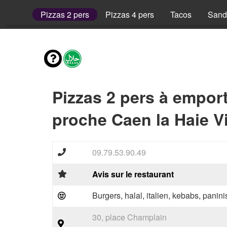
 1 pers
Pizzas 2 pers
Pizzas 4 pers
Tacos
Sand
Pizzas 2 pers à empor
proche Caen la Haie V
09.79.53.90.49
Avis sur le restaurant
Burgers, halal, italien, kebabs, paninis
30, place Champlain