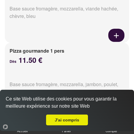
Base sauce fromagère, mozzarella, viande hachée,
chèvre, bleu
Pizza gourmande 1 pers
11.50 €
Dès
Base sauce fromagère, mozzarella, jambon, poulet,
pommes de terre, oignons
Ce site Web utilise des cookies pour vous garantir la
meilleure expérience sur notre site Web
A Emporter sur Caen la Haie Vigné
J'ai compris
Pizza tikka 1 pers
Accueil
Panier
Compte