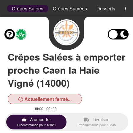
es
Crêpes Salées
Crêpes Sucrées
Desserts
Boi
Crêpes Salées à emporter
proche Caen la Haie
Vigné (14000)
Actuellement fermé...
18h00 - 00h00
À emporter
Livraison
Précommande pour 18h20
Précommande pour 18h45