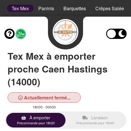
s
Tex Mex
Paninis
Barquettes
Crêpes Salées
Tex Mex à emporter
proche Caen Hastings
(14000)
Actuellement fermé...
18h00 - 00h00
À emporter
Livraison
Précommande pour 18h20
Précommande pour 18h45