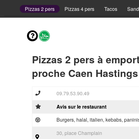
 1 pers
Pizzas 2 pers
Pizzas 4 pers
Tacos
Sand
Pizzas 2 pers à empor
proche Caen Hastings
09.79.53.90.49
Avis sur le restaurant
Burgers, halal, italien, kebabs, paninis
30, place Champlain