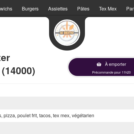
wichs
Burgers
Assiettes
Pâtes
Tex Mex
Pan
ter
À emporter
 (14000)
Précommande pour 11h20
, pizza, poulet frit, tacos, tex mex, végétarien