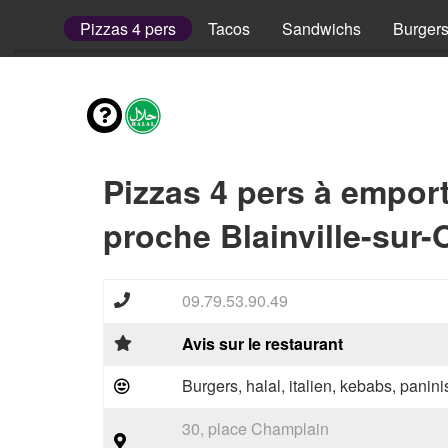
 2 pers
Pizzas 4 pers
Tacos
Sandwichs
Burger
Pizzas 4 pers à empor
proche Blainville-sur-
09.79.53.90.49
Avis sur le restaurant
Burgers, halal, italien, kebabs, paninis
30, place Champlain