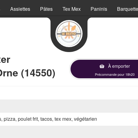
s
Assiettes
Pâtes
Tex Mex
Paninis
Barquett
ter
À emporter
Orne (14550)
Précommande pour 18h20
, pizza, poulet frit, tacos, tex mex, végétarien