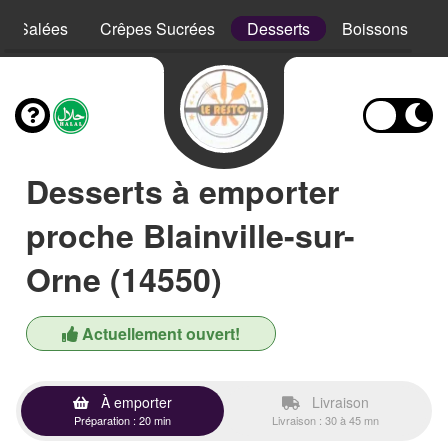
es Salées
Crêpes Sucrées
Desserts
Boissons
Desserts à emporter
proche Blainville-sur-
Orne (14550)
Actuellement ouvert!
À emporter
Livraison
Préparation : 20 min
Livraison : 30 à 45 mn