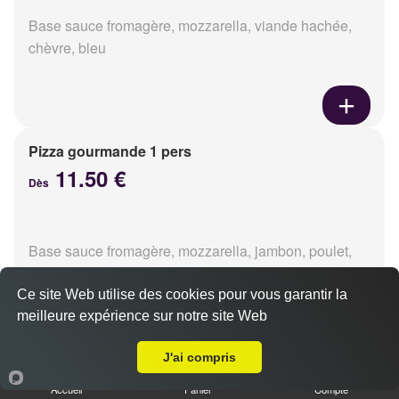
Base sauce fromagère, mozzarella, viande hachée,
chèvre, bleu
Pizza gourmande 1 pers
11.50 €
Dès
Base sauce fromagère, mozzarella, jambon, poulet,
pommes de terre, oignons
Ce site Web utilise des cookies pour vous garantir la
meilleure expérience sur notre site Web
A Emporter sur Blainville-sur-Orne
J'ai compris
Pizza tikka 1 pers
Accueil
Panier
Compte