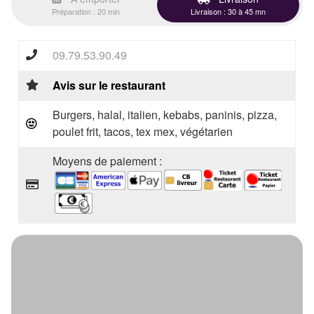
Préparation : 20 min
Livraison : 30 à 45 mn
09.79.53.90.49
Avis sur le restaurant
Burgers, halal, italien, kebabs, paninis, pizza,
poulet frit, tacos, tex mex, végétarien
Moyens de paiement :