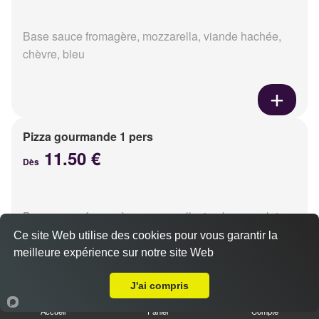
Base sauce fromagère, mozzarella, viande hachée,
chèvre, bleu
Pizza gourmande 1 pers
11.50 €
Dès
Base sauce fromagère, mozzarella, jambon, poulet,
pommes de terre, oignons
Ce site Web utilise des cookies pour vous garantir la
meilleure expérience sur notre site Web
Livraison sur Caen Saint Ouen
J'ai compris
Accueil
Panier
Compte
Pizza tikka 1 pers