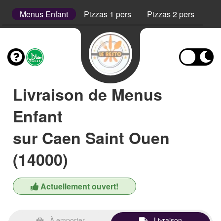
s
Menus Enfant
Pizzas 1 pers
Pizzas 2 pers
Pi
Livraison de Menus
Enfant
sur Caen Saint Ouen
(14000)
Actuellement ouvert!
À emporter
Livraison