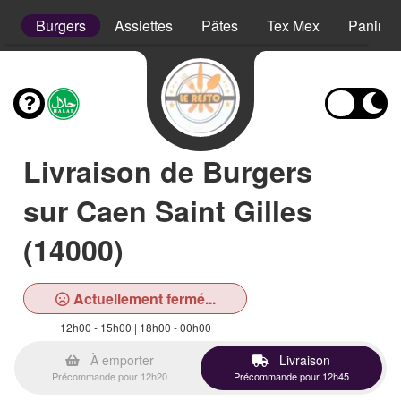
s
Burgers
Assiettes
Pâtes
Tex Mex
Paninis
Livraison de Burgers
sur Caen Saint Gilles
(14000)
Actuellement fermé...
12h00 - 15h00 | 18h00 - 00h00
À emporter
Livraison
Précommande pour 12h20
Précommande pour 12h45