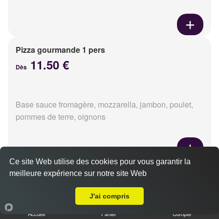
Pizza gourmande 1 pers
11.50 €
Dès
Base sauce fromagère, mozzarella, jambon, poulet,
pommes de terre, oignons
Ce site Web utilise des cookies pour vous garantir la
Pizza tikka 1 pers
meilleure expérience sur notre site Web
Livraison sur Caen Saint Gilles
11.50 €
Dès
J'ai compris
Accueil
Panier
Compte