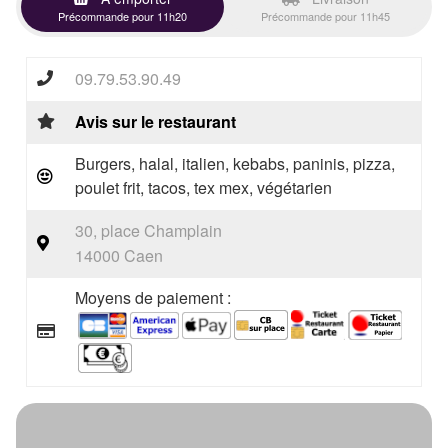
Précommande pour 11h20
Précommande pour 11h45
09.79.53.90.49
Avis sur le restaurant
Burgers, halal, italien, kebabs, paninis, pizza,
poulet frit, tacos, tex mex, végétarien
30, place Champlain
14000 Caen
Moyens de paiement :