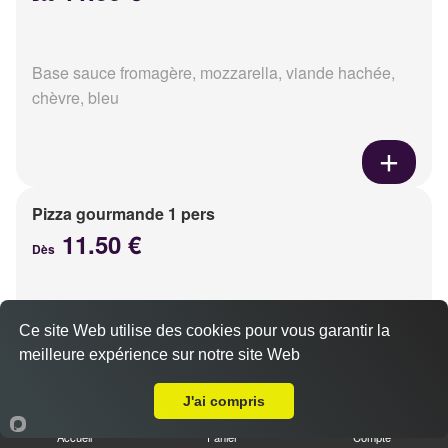
Base sauce fromagère, mozzarella, viande hachée,
chèvre, bleu
Pizza gourmande 1 pers
11.50 €
Dès
Base sauce fromagère, mozzarella, jambon, poulet,
Ce site Web utilise des cookies pour vous garantir la
pommes de terre, oignons
meilleure expérience sur notre site Web
A Emporter sur Saint-Germain-la-Blanche-Herbe
J'ai compris
Accueil
Panier
Compte