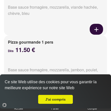
Base sauce fromagère, mozzarella, viande hachée,
chèvre, bleu
Pizza gourmande 1 pers
11.50 €
Dès
Base sauce fromagère, mozzarella, jambon, poulet,
pommes de terre, oignons
Ce site Web utilise des cookies pour vous garantir la
meilleure expérience sur notre site Web
A Emporter sur Hérouville-Saint-Clair
J'ai compris
Pizza tikka 1 pers
Accueil
Panier
Compte