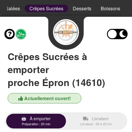
es Salées
Crêpes Sucrées
Desserts
Boissons
Crêpes Sucrées à
emporter
proche Épron (14610)
Actuellement ouvert!
À emporter
Livraison
Préparation : 20 min
Livraison : 30 à 45 mn