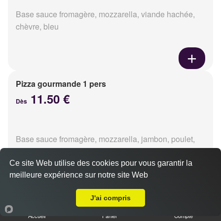
Base sauce fromagère, mozzarella, viande hachée,
chèvre, bleu
Pizza gourmande 1 pers
11.50 €
Dès
Base sauce fromagère, mozzarella, jambon, poulet,
pommes de terre, oignons
Ce site Web utilise des cookies pour vous garantir la
meilleure expérience sur notre site Web
A Emporter sur Épron
J'ai compris
Pizza tikka 1 pers
Accueil
Panier
Compte