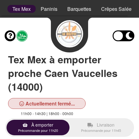
s
Tex Mex
Paninis
Barquettes
Crêpes Salées
Tex Mex à emporter
proche Caen Vaucelles
(14000)
Actuellement fermé...
11h00 - 14h30 | 18h00 - 00h00
À emporter
Livraison
Précommande pour 11h20
Précommande pour 11h45