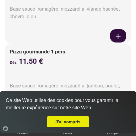
Base sauce fromagère, mozzarella, viande hachée,
chèvre, bleu
Pizza gourmande 1 pers
11.50 €
Dès
Base sauce fromagère, mozzarella, jambon, poulet,
pommes de terre, oignons
Ce site Web utilise des cookies pour vous garantir la
meilleure expérience sur notre site Web
A Emporter sur Caen Vaucelles
J'ai compris
Pizza tikka 1 pers
Accueil
Panier
Compte