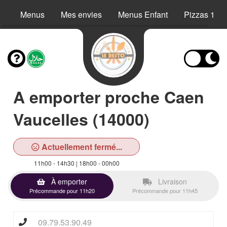
Menus
Mes envies
Menus Enfant
Pizzas 1 pe
A emporter proche Caen
Vaucelles (14000)
Actuellement fermé...
11h00 - 14h30 | 18h00 - 00h00
À emporter
Livraison
Précommande pour 11h20
Précommande pour 11h45
09.79.53.90.49