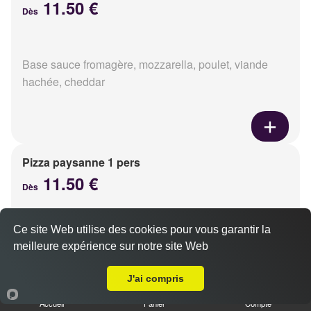
11.50 €
Dès
Base sauce fromagère, mozzarella, poulet, viande
hachée, cheddar
Pizza paysanne 1 pers
11.50 €
Dès
Ce site Web utilise des cookies pour vous garantir la
Base sauce fromagère, mozzarella, jambon,
meilleure expérience sur notre site Web
champignons, camembert
A Emporter sur Caen Vaucelles
J'ai compris
Accueil
Panier
Compte