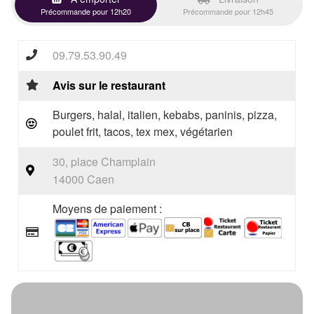
Précommande pour 12h20
Précommande pour 12h45
09.79.53.90.49
Avis sur le restaurant
Burgers, halal, italien, kebabs, paninis, pizza,
poulet frit, tacos, tex mex, végétarien
30, place Champlain
14000 Caen
Moyens de paiement :