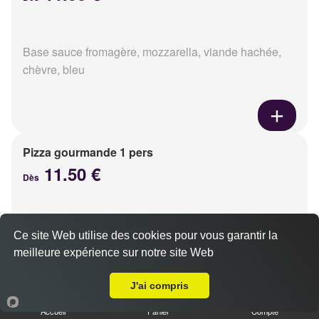
Base sauce fromagère, mozzarella, viande hachée,
chèvre, bleu
Pizza gourmande 1 pers
11.50 €
Dès
Base sauce fromagère, mozzarella, jambon, poulet,
Ce site Web utilise des cookies pour vous garantir la
pommes de terre, oignons
meilleure expérience sur notre site Web
A Emporter sur Caen Sainte Thérèse Demi Lune
J'ai compris
Accueil
Panier
Compte