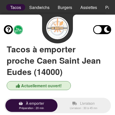
rs
Tacos
Sandwichs
Burgers
Assiettes
Pâte
Tacos à emporter
proche Caen Saint Jean
Eudes (14000)
Actuellement ouvert!
À emporter
Livraison
Préparation : 20 min
Livraison : 30 à 45 mn