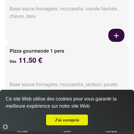
Base sauce fromagère, mozzarella, viande hachée,
chèvre, bleu
Pizza gourmande 1 pers
11.50 €
Dès
Base sauce fromagère, mozzarella, jambon, poulet,
pommes de terre, oignons
Ce site Web utilise des cookies pour vous garantir la
meilleure expérience sur notre site Web
A Emporter sur Caen Saint Jean Eudes
J'ai compris
Pizza tikka 1 pers
Accueil
Panier
Compte